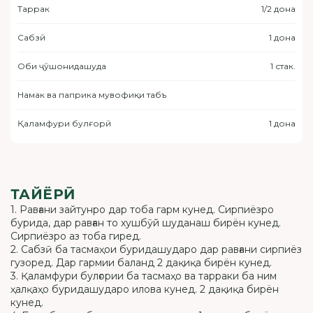
Таррак
1/2 дона
Сабзӣ
1 дона
Оби ҷӯшонидашуда
1 стак.
Намак ва паприка мувофиқи табъ
Қаламфури булғорӣ
1 дона
ТАЙЁРӢ
1. Равғани зайтунро дар тоба гарм кунед. Сирпиёзро
бурида, дар равған то хушбӯй шуданаш бирён кунед.
Сирпиёзро аз тоба гиред.
2. Сабзӣ ба тасмаҳои буридашударо дар равғани сирпиёз
гузоред. Дар гармии баланд 2 дақиқа бирён кунед.
3. Қаламфури булғории ба тасмаҳо ва тарраки ба ним
ҳалқаҳо буридашударо илова кунед. 2 дақиқа бирён
кунед.