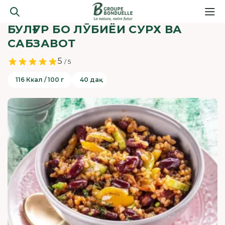
БУЛҒУР БО ЛӮБИЁИ СУРХ ВА
САБЗАВОТ
5
/ 5
116 Ккал / 100 г
40 дақ