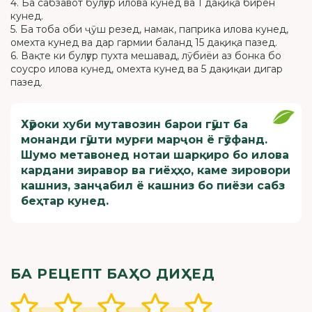
4. Ба сабзавот булғур илова кунед ва 1 дақиқа бирён
кунед.
5. Ба тоба оби ҷӯш резед, намак, паприка илова кунед,
омехта кунед ва дар гармии баланд 15 дақиқа пазед.
6. Вақте ки булғур пухта мешавад, лӯбиёи аз бонка бо
соусро илова кунед, омехта кунед ва 5 дақиқаи дигар
пазед.
Хӯроки хуби мутавозин барои гӯшт ба
монанди гӯшти мурғи марҷон ё гӯсфанд.
Шумо метавонед нотаи шарқиро бо илова
кардани зиравор ва гиёҳҳо, каме зировори
кашниз, занҷабил ё кашниз бо пиёзи сабз
беҳтар кунед.
БА РЕЦЕПТ БАҲО ДИҲЕД