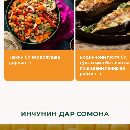
Тажин бо зардолуқоқ ва
Бодинҷони пухта бо
дорчин
гӯшти қима бо лечо ва
пошидани панир ва
райхон
ИНЧУНИН ДАР СОМОНА