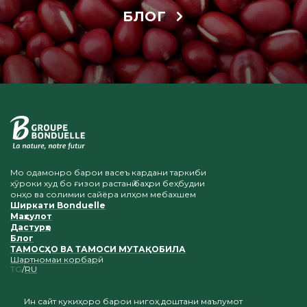
БЛОГ
Мо одамонро барои васеъ кардани таркиби
хӯроки худ бо ғизои растанӣ баҳри беҳбудии
онҳо ва солимии сайёра илҳом мебахшем
Ширкати Bonduelle
Маҳсулот
Дастурҳо
Блог
ТАМОСҲО ВА ТАМОСИ МУТАҚОБИЛА
Шартномаи корбарӣ
TG
RU
Ин сайт кукиҳоро барои нигоҳ доштани маълумот