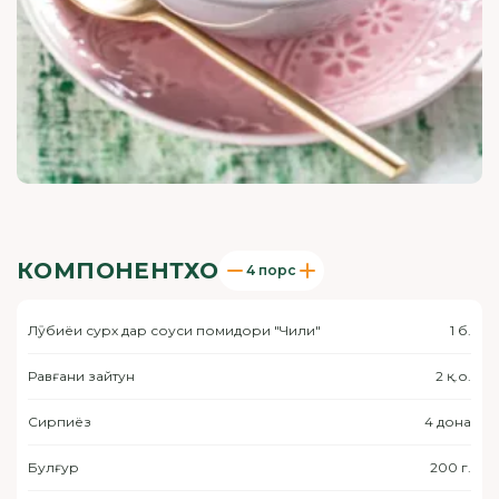
КОМПОНЕНТХО
4 порс
Лӯбиёи сурх дар соуси помидори "Чили"
1 б.
Равғани зайтун
2 қ.о.
Сирпиёз
4 дона
Булғур
200 г.