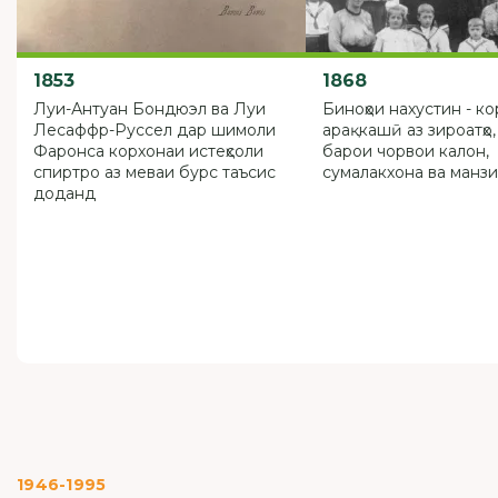
1853
1868
Луи-Антуан Бондюэл ва Луи
Биноҳои нахустин - к
Лесаффр-Руссел дар шимоли
арақкашӣ аз зироатҳо
Фаронса корхонаи истеҳсоли
барои чорвои калон,
спиртро аз меваи бурс таъсис
сумалакхона ва манзи
доданд
1946-1995