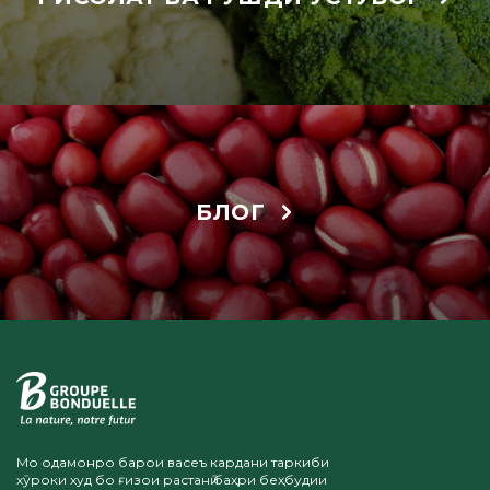
БЛОГ
Мо одамонро барои васеъ кардани таркиби
хӯроки худ бо ғизои растанӣ баҳри беҳбудии