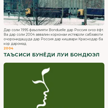
Дар соли 1995 фаъолияти Bonduelle дар Россия оғоз ёфт.
Ва дар соли 2004 аввалин корхонаи истеҳсоли сабзавоти
очоронидашуда дар Россия дар кишвари Краснодар ба
кор даромад
2004
ТАЪСИСИ БУНЁДИ ЛУИ БОНДЮЭЛ