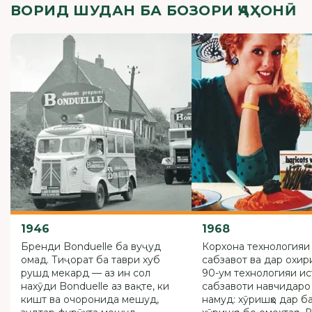
ВОРИД ШУДАН БА БОЗОРИ ҶАҲОНӢ
1946
1968
Бренди Bonduelle ба вуҷуд
Корхона технологияи
омад. Тиҷорат ба таври хуб
сабзавот ва дар охири
рушд мекард — аз ин сол
90-ум технологияи ис
нахӯди Bonduelle аз вақте, ки
сабзавоти навчидаро 
кишт ва очоронида мешуд,
намуд: хӯришҳо дар ба