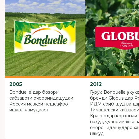
2005
2012
Bonduelle дар бозори
Гурӯҳи Bonduelle ҳуқуқ
сабзавоти очоронидашудаи
бренди Globus дар Р
Россия мавқеи пешсафро
ИДМ соҳиб шуд ва да
ишғол намудааст
Тимашевски кишвар
Краснодар корхонаи 
нахӯд, ҷуворимакка в
очоронидашударо х
намуд