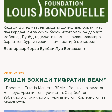
Ҳадафи Бунёд - васеъ кардани дониш дар бораи ғизо,
паҳн кардани он ва кӯмак барои истифодаи он дар ҳаёт
мебошад Бунёд тадқиқоти илмӣ ва лоиҳаҳои маҳаллиро
барои пешбурди ғизои солим дастгирӣ менамояд
Бештар дар бораи Бунёди Луи Бондюэл
2005-2022
РУШДИ ВОҲИДИ ТИҶОРАТИИ BEAM*
* Bonduelle Eurasia Markets (BEAM): Россия, Қазоқистон,
Беларус, Арманистон, Гурҷистон, Озарбойҷон,
Ӯзбекистон, Тоҷикистон, Туркманистон, Қирғизистон ва
Муғулистон