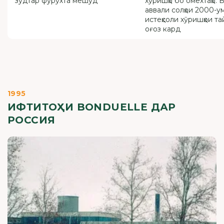
зудтар фурӯхта мешуд
хӯришҳо бо омехтаҳо. 
аввали солҳои 2000-у
истеҳсоли хӯришҳои т
оғоз кард
1995
ИФТИТОҲИ BONDUELLE ДАР
РОССИЯ