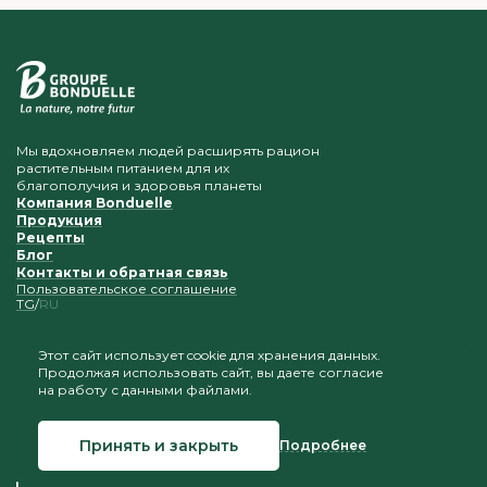
Мы вдохновляем людей расширять рацион
растительным питанием для их
благополучия и здоровья планеты
Компания Bonduelle
Продукция
Рецепты
Блог
Контакты и обратная связь
Пользовательское соглашение
TG
RU
Этот сайт использует cookie для хранения данных.
Продолжая использовать сайт, вы даете согласие
Приветствуется копирование и размещение
на работу с данными файлами.
материалов при условии сохранения ссылки на наш
сайт
Принять и закрыть
Подробнее
© 2026 Bonduelle Таджикистан
Создание сайта