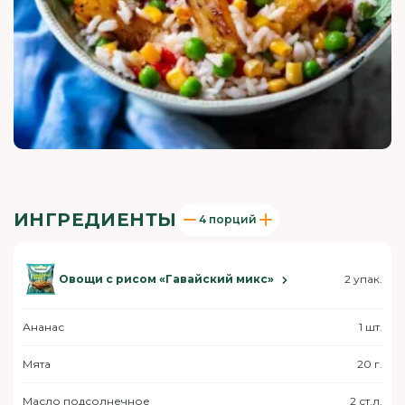
ИНГРЕДИЕНТЫ
4 порций
Овощи с рисом «Гавайский микс»
2 упак.
Ананас
1 шт.
Мята
20 г.
Масло подсолнечное
2 ст.л.