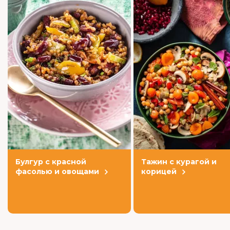
Булгур с красной
Тажин с курагой и
фасолью и овощами
корицей