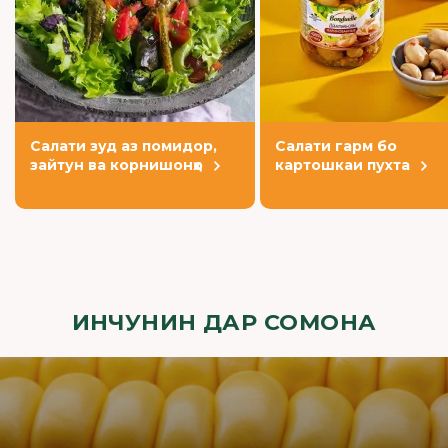
Салати зуд аз помидор,
Салати гарм бо
зайтун ва корнишонҳо
картошкаи пухта
ИНЧУНИН ДАР СОМОНА