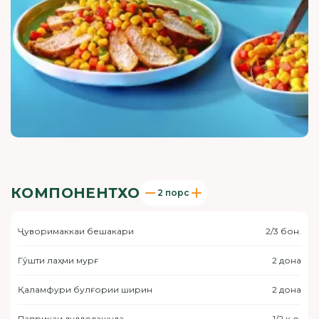
КОМПОНЕНТХО
2 порс
Ҷуворимаккаи бешакари
2/3 бон.
Гӯшти лаҳми мурғ
2 дона
Қаламфури булғории ширин
2 дона
Паприкаи дуддодашуда
1/2 қ.о.