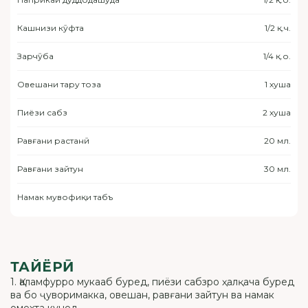
Кашнизи кӯфта
1/2 қ.ч.
Зарчӯба
1/4 қ.о.
Овешани тару тоза
1 хуша
Пиёзи сабз
2 хуша
Равғани растанӣ
20 мл.
Равғани зайтун
30 мл.
Намак мувофиқи табъ
ТАЙЁРӢ
1. Қаламфурро мукааб буред, пиёзи сабзро ҳалқача буред
ва бо ҷуворимакка, овешан, равғани зайтун ва намак