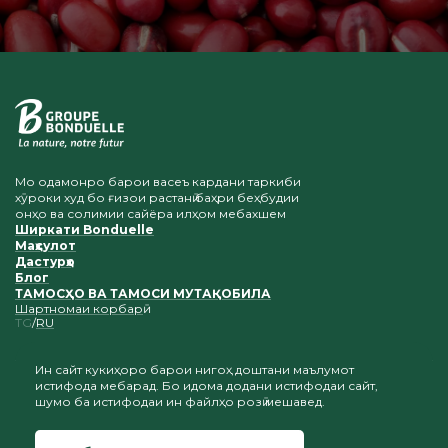
Мо одамонро барои васеъ кардани таркиби
хӯроки худ бо ғизои растанӣ баҳри беҳбудии
онҳо ва солимии сайёра илҳом мебахшем
Ширкати Bonduelle
Маҳсулот
Дастурҳо
Блог
ТАМОСҲО ВА ТАМОСИ МУТАҚОБИЛА
Шартномаи корбарӣ
TG
RU
Ин сайт кукиҳоро барои нигоҳ доштани маълумот
истифода мебарад. Бо идома додани истифодаи сайт,
Нусхабардорӣ ва ҷойгиркунии мавод ба шарте қабул
шумо ба истифодаи ин файлҳо розӣ мешавед.
карда мешавад, ки истинод ба сомонаи мо нигоҳ дошта
шавад