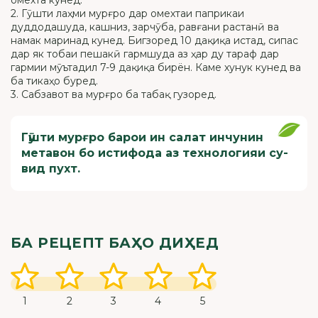
омехта кунед.
2. Гӯшти лаҳми мурғро дар омехтаи паприкаи
дуддодашуда, кашниз, зарчӯба, равғани растанӣ ва
намак маринад кунед. Бигзоред 10 дақиқа истад, сипас
дар як тобаи пешакӣ гармшуда аз ҳар ду тараф дар
гармии мӯътадил 7-9 дақиқа бирён. Каме хунук кунед ва
ба тикаҳо буред.
3. Сабзавот ва мурғро ба табақ гузоред.
Гӯшти мурғро барои ин салат инчунин
метавон бо истифода аз технологияи су-
вид пухт.
БА РЕЦЕПТ БАҲО ДИҲЕД
1
2
3
4
5