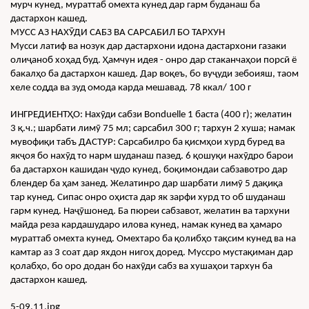
мурч кунед, мураттаб омехта кунед дар гарм буданаш ба 
дастархон кашед.
МУСС АЗ НАХӮДИ САБЗ ВА САРСАБИЛ БО ТАРХУН
Мусси латиф ва нозук дар дастархони идона дастархони газаки 
олиҷаноб хоҳад буд. Ҳамчун идея - онро дар стаканчаҳои порсӣ ё 
бакалҳо ба дастархон кашед. Дар воқеъ, бо вуҷуди зебоияш, таом 
хеле содда ва зуд омода карда мешавад. 78 ккал/ 100 г
ИНГРЕДИЕНТҲО: Нахӯди сабзи Bonduelle 1 баста (400 г); желатин 
3 қ.ч.; шарбати лимӯ 75 мл; сарсабил 300 г; тархун 2 хуша; намак 
мувофиқи табъ ДАСТУР: Сарсабилро ба қисмҳои хурд буред ва 
якҷоя бо нахӯд то нарм шуданаш пазед. 6 қошуқи нахӯдро барои 
ба дастархон кашидан ҷудо кунед, боқимондаи сабзавотро дар 
блендер ба ҳам занед. Желатинро дар шарбати лимӯ 5 дақиқа 
тар кунед. Сипас онро оҳиста дар як зарфи хурд то об шуданаш 
гарм кунед. Наҷӯшонед. Ба пюреи сабзавот, желатин ва тархуни 
майда реза кардашударо илова кунед, намак кунед ва ҳамаро 
мураттаб омехта кунед. Омехтаро ба қолибҳо тақсим кунед ва на 
камтар аз 3 соат дар яхдон нигоҳ доред. Муссро мустақиман дар 
қолабҳо, бо оро додан бо нахӯди сабз ва хушаҳои тархун ба 
дастархон кашед.
5-09.11.jpg