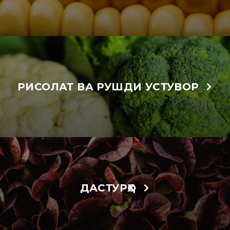
РИСОЛАТ ВА РУШДИ УСТУВОР
ДАСТУРҲО