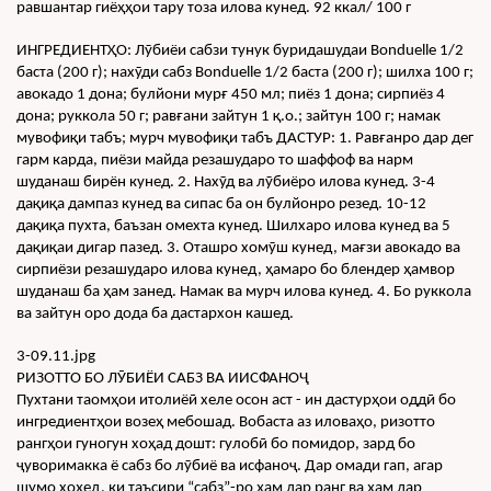
равшантар гиёҳҳои тару тоза илова кунед. 92 ккал/ 100 г
ИНГРЕДИЕНТҲО: Лӯбиёи сабзи тунук буридашудаи Bonduelle 1/2 
баста (200 г); нахӯди сабз Bonduelle 1/2 баста (200 г); шилха 100 г; 
авокадо 1 дона; булйони мурғ 450 мл; пиёз 1 дона; сирпиёз 4 
дона; руккола 50 г; равғани зайтун 1 қ.о.; зайтун 100 г; намак 
мувофиқи табъ; мурч мувофиқи табъ ДАСТУР: 1. Равғанро дар дег 
гарм карда, пиёзи майда резашударо то шаффоф ва нарм 
шуданаш бирён кунед. 2. Нахӯд ва лӯбиёро илова кунед. 3-4 
дақиқа дампаз кунед ва сипас ба он булйонро резед. 10-12 
дақиқа пухта, баъзан омехта кунед. Шилхаро илова кунед ва 5 
дақиқаи дигар пазед. 3. Оташро хомӯш кунед, мағзи авокадо ва 
сирпиёзи резашударо илова кунед, ҳамаро бо блендер ҳамвор 
шуданаш ба ҳам занед. Намак ва мурч илова кунед. 4. Бо руккола 
ва зайтун оро дода ба дастархон кашед.
3-09.11.jpg
РИЗОТТО БО ЛӮБИЁИ САБЗ ВА ИИСФАНОҶ
Пухтани таомҳои итолиёӣ хеле осон аст - ин дастурҳои оддӣ бо 
ингредиентҳои возеҳ мебошад. Вобаста аз иловаҳо, ризотто 
рангҳои гуногун хоҳад дошт: гулобӣ бо помидор, зард бо 
ҷуворимакка ё сабз бо лӯбиё ва исфаноҷ. Дар омади гап, агар 
шумо хоҳед, ки таъсири “сабз”-ро ҳам дар ранг ва ҳам дар 