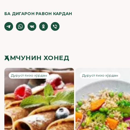
БА ДИГАРОН РАВОН КАРДАН
ҲАМЧУНИН ХОНЕД
Дуруст ғизо хӯрдан
Дуруст ғизо хӯрдан