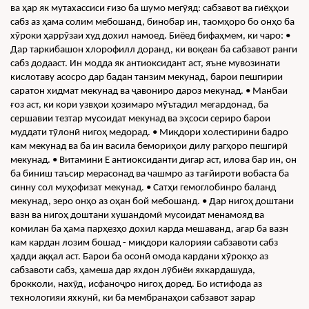
ва ҳар як мутахассиси ғизо ба шумо мегӯяд: сабзавот ва гиёҳҳои 
сабз аз ҳама солим мебошанд, бинобар ин, таомҳоро бо онҳо ба 
хӯроки ҳаррӯзаи худ дохил намоед. Биёед бифаҳмем, ки чаро: • 
Дар таркибашон хлорофилл доранд, ки воқеан ба сабзавот ранги 
сабз додааст. Ин модда як антиоксидант аст, яъне мувозинати 
кислотаву асосро дар бадан танзим мекунад, барои пешгирии 
саратон хидмат мекунад ва ҷавониро дароз мекунад. • Манбаи 
ғоз аст, ки кори узвҳои ҳозимаро мӯътадил мегардонад, ба 
сершавии тезтар мусоидат мекунад ва эҳсоси сериро барои 
муддати тӯлонӣ нигоҳ медорад. • Миқдори холестирини бадро 
кам мекунад ва ба ин васила бемориҳои дилу рагҳоро пешгирӣ 
мекунад. • Витамини Е антиоксиданти дигар аст, илова бар ин, он 
ба биниш таъсир мерасонад ва чашмро аз тағйироти вобаста ба 
синну сол муҳофизат мекунад. • Сатҳи гемоглобинро баланд 
мекунад, зеро онҳо аз оҳан бой мебошанд. • Дар нигоҳ доштани 
вазн ва нигоҳ доштани хушандомӣ мусоидат менамояд ва 
комилан ба ҳама парҳезҳо дохил карда мешаванд, агар ба вазн 
кам кардан лозим бошад - миқдори калорияи сабзавоти сабз 
ҳадди аққал аст. Барои ба осонӣ омода кардани хӯрокҳо аз 
сабзавоти сабз, ҳамеша дар яхдон лӯбиёи яхкардашуда, 
брокколи, нахӯд, исфаноҷро нигоҳ доред. Бо истифода аз 
технологияи яхкунӣ, ки ба мембранаҳои сабзавот зарар 