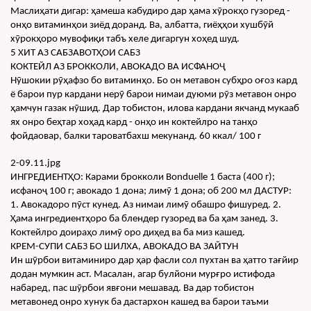
Маслиҳати дигар: ҳамеша кабудиро дар ҳама хӯрокҳо гузоред - 
онҳо витаминҳои зиёд доранд. Ва, албатта, гиёҳҳои хушбӯй 
хӯрокҳоро мувофиқи табъ хеле дигаргун хоҳед шуд.
5 ХИТ АЗ САБЗАВОТҲОИ САБЗ
КОКТЕЙЛ АЗ БРОККОЛИ, АВОКАДО ВА ИСФАНОҶ
Нӯшокии рӯҳафзо бо витаминҳо. Бо он метавон субҳро оғоз кард 
ё барои пур кардани нерӯ барои нимаи дуюми рӯз метавон онро 
ҳамчун газак нӯшид. Дар тобистон, илова кардани якчанд мукааб 
ях онро беҳтар хоҳад кард - онҳо ин коктейлро на танҳо 
фойдаовар, балки тароватбахш мекунанд. 60 ккал/ 100 г
2-09.11.jpg
ИНГРЕДИЕНТҲО: Карами брокколи Bonduelle 1 баста (400 г); 
исфаноҷ 100 г; авокадо 1 дона; лимӯ 1 дона; об 200 мл ДАСТУР: 
1. Авокадоро пӯст кунед. Аз нимаи лимӯ обашро фишуред. 2. 
Ҳама ингредиентҳоро ба блендер гузоред ва ба ҳам занед. 3. 
Коктейлро доираҳо лимӯ оро диҳед ва ба миз кашед.
КРЕМ-СУПИ САБЗ БО ШИЛХА, АВОКАДО ВА ЗАЙТУН
Ин шӯрбои витаминиро дар ҳар фасли сол пухтан ва ҳатто тағйир 
додан мумкин аст. Масалан, агар булйони мурғро истифода 
набаред, пас шӯрбои явғони мешавад. Ва дар тобистон 
метавонед онро хунук ба дастархон кашед ва барои таъми 