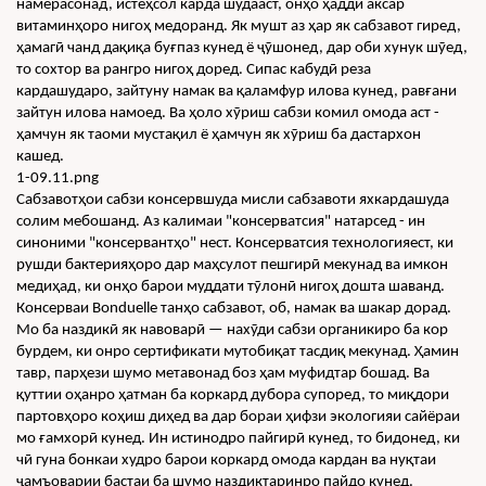
намерасонад, истеҳсол карда шудааст, онҳо ҳадди аксар 
витаминҳоро нигоҳ медоранд. Як мушт аз ҳар як сабзавот гиред, 
ҳамагӣ чанд дақиқа буғпаз кунед ё ҷӯшонед, дар оби хунук шӯед, 
то сохтор ва рангро нигоҳ доред. Сипас кабудӣ реза 
кардашударо, зайтуну намак ва қаламфур илова кунед, равғани 
зайтун илова намоед. Ва ҳоло хӯриш сабзи комил омода аст - 
ҳамчун як таоми мустақил ё ҳамчун як хӯриш ба дастархон 
кашед.
1-09.11.png
Сабзавотҳои сабзи консервшуда мисли сабзавоти яхкардашуда 
солим мебошанд. Аз калимаи "консерватсия" натарсед - ин 
синоними "консервантҳо" нест. Консерватсия технологияест, ки 
рушди бактерияҳоро дар маҳсулот пешгирӣ мекунад ва имкон 
медиҳад, ки онҳо барои муддати тӯлонӣ нигоҳ дошта шаванд. 
Консерваи Bonduelle танҳо сабзавот, об, намак ва шакар дорад. 
Мо ба наздикӣ як навоварӣ — нахӯди сабзи органикиро ба кор 
бурдем, ки онро сертификати мутобиқат тасдиқ мекунад. Ҳамин 
тавр, парҳези шумо метавонад боз ҳам муфидтар бошад. Ва 
қуттии оҳанро ҳатман ба коркард дубора супоред, то миқдори 
партовҳоро коҳиш диҳед ва дар бораи ҳифзи экологияи сайёраи 
мо ғамхорӣ кунед. Ин истинодро пайгирӣ кунед, то бидонед, ки 
чӣ гуна бонкаи худро барои коркард омода кардан ва нуқтаи 
ҷамъоварии бастаи ба шумо наздиктаринро пайдо кунед.