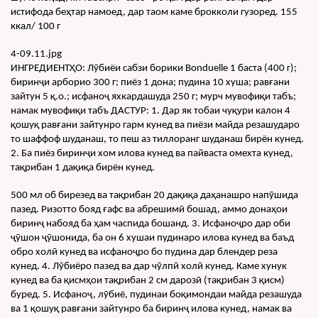
истифода беҳтар намоед, дар таом каме брокколи гузоред. 155 
ккал/ 100 г
4-09.11.jpg
ИНГРЕДИЕНТҲО: Лӯбиёи сабзи борики Bonduelle 1 баста (400 г); 
биринҷи арборио 300 г; пиёз 1 дона; пудина 10 хуша; равғани 
зайтун 5 қ.о.; исфаноҷ яхкардашуда 250 г; мурч мувофиқи табъ; 
намак мувофиқи табъ ДАСТУР: 1. Дар як тобаи чуқури калон 4 
қошуқ равғани зайтунро гарм кунед ва пиёзи майда резашударо 
то шаффоф шуданаш, то пеш аз тиллоранг шуданаш бирён кунед. 
2. Ба пиёз биринҷи хом илова кунед ва пайваста омехта кунед, 
тақрибан 1 дақиқа бирён кунед.
500 мл об бирезед ва тақрибан 20 дақиқа даҳанашро напӯшида 
пазед. Ризотто бояд ғафс ва абрешимӣ бошад, аммо донаҳои 
биринҷ набояд ба ҳам часпида бошанд. 3. Исфаноҷро дар оби 
ҷӯшон ҷӯшонида, ба он 6 хушаи пудинаро илова кунед ва баъд 
обро холӣ кунед ва исфаноҷро бо пудина дар блендер реза 
кунед. 4. Лӯбиёро пазед ва дар чӯлпӣ холӣ кунед. Каме хунук 
кунед ва ба қисмҳои тақрибан 2 см дарозӣ (тақрибан 3 қисм) 
буред. 5. Исфаноҷ, лӯбиё, пудинаи боқимондаи майда резашуда 
ва 1 қошуқ равғани зайтунро ба биринҷ илова кунед, намак ва 