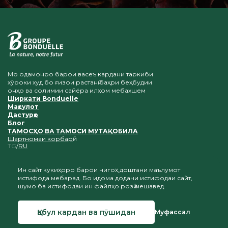
Мо одамонро барои васеъ кардани таркиби
хӯроки худ бо ғизои растанӣ баҳри беҳбудии
онҳо ва солимии сайёра илҳом мебахшем
Ширкати Bonduelle
Маҳсулот
Дастурҳо
Блог
ТАМОСҲО ВА ТАМОСИ МУТАҚОБИЛА
Шартномаи корбарӣ
TG
RU
Ин сайт кукиҳоро барои нигоҳ доштани маълумот
истифода мебарад. Бо идома додани истифодаи сайт,
Нусхабардорӣ ва ҷойгиркунии мавод ба шарте қабул
шумо ба истифодаи ин файлҳо розӣ мешавед.
карда мешавад, ки истинод ба сомонаи мо нигоҳ дошта
шавад
Қабул кардан ва пӯшидан
Муфассал
© 2026 Bonduelle Точикистон
Офаридани сайт