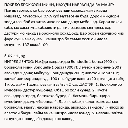
ПОКЕ БО БРОККОЛИ МИНИ, НАХӮДИ НАВРАСИДА ВА МАЙГУ
Пок як таомест, ки бар асоси равиши созанда ҷамъ карда 
мешавад. Мувофиқи КСЧА хуб мутавозин буда, дорои миқдори 
зиёди ғоз, бой аз витаминҳо ва маъданҳо мебошад. Барои покеи 
сабз, мо ҳама гуна сабзавоти ранги лозимаро мегирем, дар 
дастури мо нахӯд ва брокколи хоҳад буд. Дар бораи кабудиҳо низ 
фаромӯш намекунем - кашнизро бо таъми хоси он илова 
мекунем. 137 ккал/ 100 г
6-09.11.jpg
ИНГРЕДИЕНТҲО: Нахӯди наврасидаи Bonduelle 1 бонка (400 г); 
брокколи мини Bonduelle 1 баста (300 г); лағмони биринҷӣ 200 г; 
авокадо 1 дона; майгу ҷӯшонидашуда 200 г; чипсҳои Нори 10 г; 
занҷабили маринадшуда 100 г; кабудии кашниз 20 г; кунҷити сиёҳ 
1 қ.о.; лайм 1 дона; равғани зайтун 2 қ.о. ДАСТУР: 1. Брокколиро 
мувофиқи дастур ҷӯшонед. Обашро холӣ кунед. 2. Пӯсти 
авокадоро гиред, ба тикаҳо буред. 3. Лағмони биринҷиро 
мувофиқи дастур ҷӯшонед. 4. Дар як табақи калон каме лағмон, 
брокколи, майгу, нахӯди наврасида, авокадо, занҷабил, чипсҳо аз 
алафҳои баҳрӣ, лайм ва кашнизро илова кунед. 5. Равғани зайтун 
ва кунҷит пошида ба дастархон кашед.