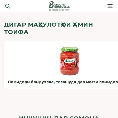
ДИГАР МАҲСУЛОТҲОИ ҲАМИН
ТОИФА
Помидори бондуэлле, тозашуда дар мағзи помидор,