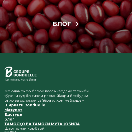
БЛОГ
Мо одамонро барои васеъ кардани таркиби
хӯроки худ бо ғизои растанӣ баҳри беҳбудии
онҳо ва солимии сайёра илҳом мебахшем
Ширкати Bonduelle
Маҳсулот
Дастурҳо
Блог
ТАМОСҲО ВА ТАМОСИ МУТАҚОБИЛА
Шартномаи корбарӣ