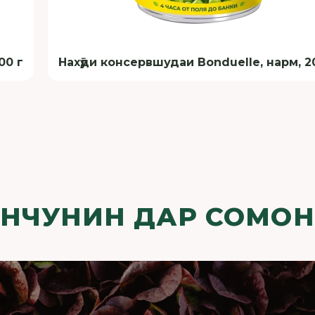
00 г
Нахӯди консервшудаи Bonduelle, нарм, 2
НЧУНИН ДАР СОМО