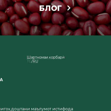
БЛОГ
Шартномаи корбарӣ
TG
RU
ЛА
 нигоҳ доштани маълумот истифода