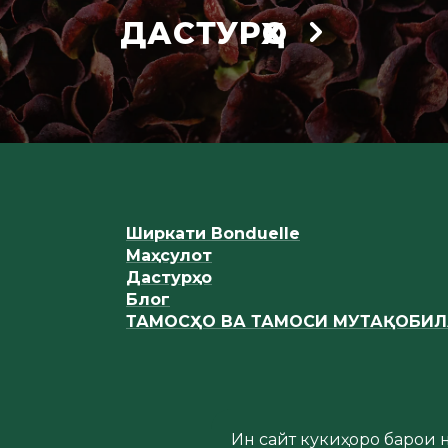
ДАСТУРҲО
Ширкати Bonduelle
Маҳсулот
Дастурҳо
Блог
ТАМОСҲО ВА ТАМОСИ МУТАҚОБИ
Ин сайт кукиҳоро барои