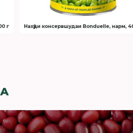
00 г
Нахӯди консервшудаи Bonduelle, нарм, 4
НА