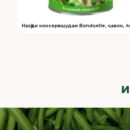
Нахӯди консервшудаи Bonduelle, ҷавон, 4
И