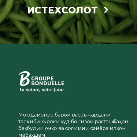
ИСТЕХСОЛОТ
Мо одамонро барои васеъ кардани
таркиби хӯроки худ бо ғизои растанӣ баҳри
беҳбудии онҳо ва солимии сайёра илҳом
мебахшем