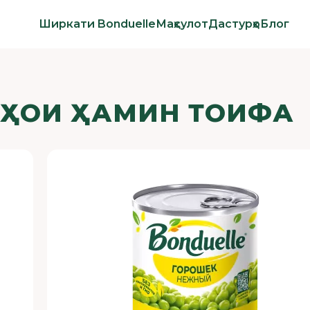
Ширкати Bonduelle
Маҳсулот
Дастурҳо
Блог
ТҲОИ ҲАМИН ТОИФА