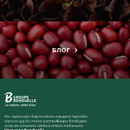
БЛОГ
Мо одамонро барои васеъ кардани таркиби
хӯроки худ бо ғизои растанӣ баҳри беҳбудии
онҳо ва солимии сайёра илҳом мебахшем