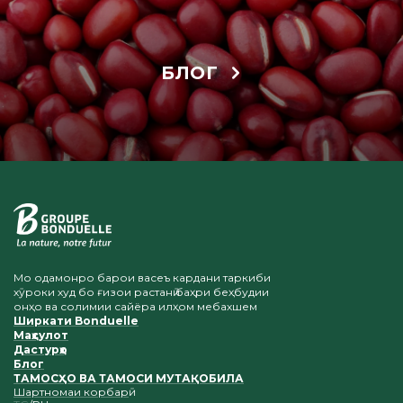
БЛОГ
Мо одамонро барои васеъ кардани таркиби
хӯроки худ бо ғизои растанӣ баҳри беҳбудии
онҳо ва солимии сайёра илҳом мебахшем
Ширкати Bonduelle
Маҳсулот
Дастурҳо
Блог
ТАМОСҲО ВА ТАМОСИ МУТАҚОБИЛА
Шартномаи корбарӣ