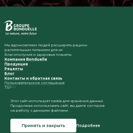
Мы вдохновляем людей расширять рацион
растительным питанием для их
благополучия и здоровья планеты
Компания Bonduelle
Продукция
Рецепты
Блог
Контакты и обратная связь
Пользовательское соглашение
TG
RU
Этот сайт использует cookie для хранения данных.
Продолжая использовать сайт, вы даете согласие
Приветствуется копирование и размещение
на работу с данными файлами.
материалов при условии сохранения ссылки на наш
сайт
Принять и закрыть
Подробнее
© 2026 Bonduelle Таджикистан
Создание сайта