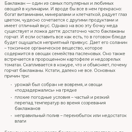
Баклажан — один из самых популярных и любимых
овощей в кулинарии. И вроде бы все в нем прекрасно:
богат витаминами, минералами и клетчаткой, радует глаз
цветом, чудесно сочетается с другими продуктами и
имеет отличный вкус. Однако на всю эту бочку меда
существует и ложка дегтя: достаточно часто баклажаны
горчат. И если оставить все как есть, то в готовом блюде
будет ощущаться неприятный привкус. Дает его соланин
– токсичное органическое вещество, которое
содержится в овощах семейства пасленовых. Оно также
встречается в пророщенном картофеле и недозрелых
томатах. Скапливается в кожуре, что и объясняет, почему
горчат баклажаны. Кстати, далеко не все. Основных
причин три:
урожай был собран не вовремя, и овощи
«подзадержались» на грядке
плохие погодные условия – частый и резкий
перепад температур во время созревания
баклажанов
неправильный полив – переизбыток или недостаток
влаги