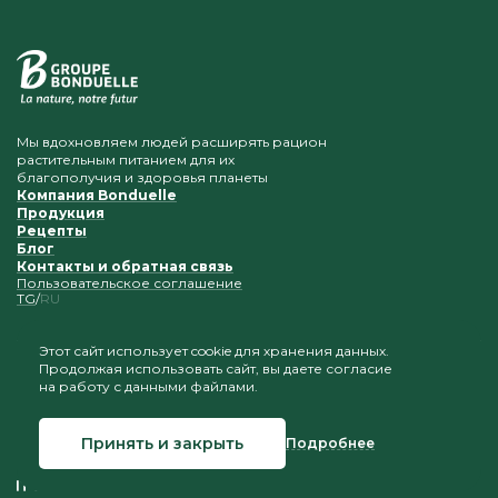
Мы вдохновляем людей расширять рацион
растительным питанием для их
благополучия и здоровья планеты
Компания Bonduelle
Продукция
Рецепты
Блог
Контакты и обратная связь
Пользовательское соглашение
TG
RU
Этот сайт использует cookie для хранения данных.
Продолжая использовать сайт, вы даете согласие
Приветствуется копирование и размещение
на работу с данными файлами.
материалов при условии сохранения ссылки на наш
сайт
Принять и закрыть
Подробнее
© 2026 Bonduelle Таджикистан
Создание сайта